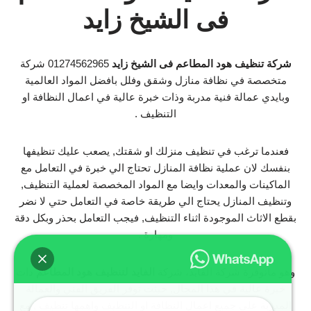
فى الشيخ زايد
شركة تنظيف هود المطاعم فى الشيخ زايد
01274562965 شركة
متخصصة في نظافة منازل وشقق وفلل بافضل المواد العالمية
وبايدي عمالة فنية مدربة وذات خبرة عالية في اعمال النظافة او
التنظيف .
فعندما ترغب في تنظيف منزلك او شقتك, يصعب عليك تنظيفها
بنفسك لان عملية نظافة المنازل تحتاج الي خبرة في التعامل مع
الماكينات والمعدات وايضا مع المواد المخصصة لعملية التنظيف,
وتنظيف المنازل يحتاج الي طريقة خاصة في التعامل حتي لا نضر
بقطع الاثاث الموجودة اثناء التنظيف, فيجب التعامل بحذر وبكل دقة
ومهارة .
وهو ماتوفرة شركة الفايد، شركة
الفايد لتنظيف هود المطاعم
ذات
خبرة عالية في هذا المجال, حيثت توفر الفريق الفني والعمالة
المدربة علي جميع اعمال النظافة او التنظيف واهمها تنظيف , مع