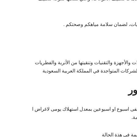
نيات، لضمان سلامة مياهكم وصحتكم .
الأجهزة والتقنيات وتنقيتها من الأتربة والفطريات
لشركات المتواجدة في المملكة العربية السعودية
ر
وم بتنظيف خزانات خرسانية و بلا ستيكية ذات سعة تخزينية كبير 10 الى 30 متر مكعب تكفى اسبوع او اسبوعين بمعدل استهلاك يومى لاغراض ا
مة فى هذة الحالة