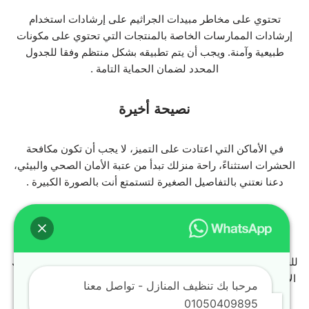
تحتوي على مخاطر مبيدات الجراثيم على إرشادات استخدام
إرشادات الممارسات الخاصة بالمنتجات التي تحتوي على مكونات
طبيعية وآمنة. ويجب أن يتم تطبيقه بشكل منتظم وفقا للجدول
المحدد لضمان الحماية التامة .
نصيحة أخيرة
في الأماكن التي اعتادت على التميز، لا يجب أن تكون مكافحة
الحشرات استثناءً، راحة منزلك تبدأ من عتبة الأمان الصحي والبيئي،
دعنا نعتني بالتفاصيل الصغيرة لتستمتع أنت بالصورة الكبيرة .
التواصل معنا
للحصول على خدمات مكافحة الحشرات في التجمع الخامس، يمكنك
الاتصال على الرقم: 01274562965. نحن هنا لمساعدتك في الحفاظ
مرحبا بك تنظيف المنازل - تواصل معنا
على بيئة صحية وآمنة .
01050409895